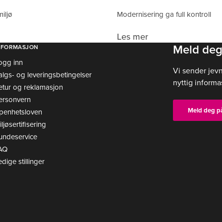
miljø
Modernisering ga full kontroll
Les mer
Meld deg
NFORMASJON
ogg inn
Vi sender jev
algs- og leveringsbetingelser
nyttig informa
etur og reklamasjon
ersonvern
Meld deg p
penhetsloven
ljøsertifisering
undeservice
AQ
edige stillinger