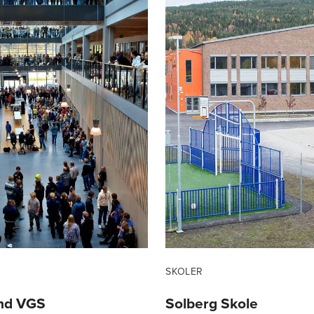
SKOLER
nd VGS
Solberg Skole