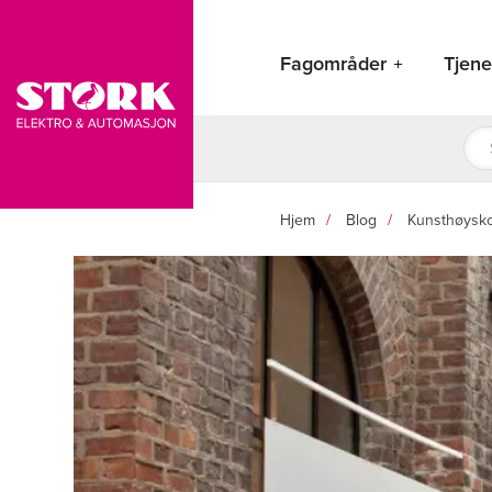
Hopp
rett
Fagområder
Tjene
til
innholdet
Pro
sea
Hjem
Blog
Kunsthøysk