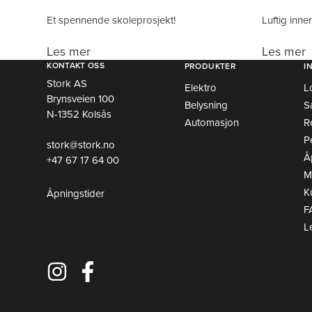
Et spennende skoleprosjekt!
Luftig inne
Les mer
Les mer
KONTAKT OSS
PRODUKTER
I
Stork AS
Elektro
L
Brynsveien 100
Belysning
S
N-1352 Kolsås
Automasjon
R
P
stork@stork.no
Å
+47 67 17 64 00
Mi
K
Åpningstider
F
L