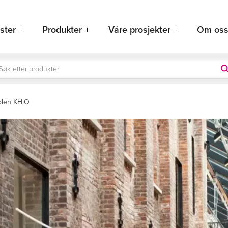
ster
Produkter
Våre prosjekter
Om os
ducts
rch
olen KHiO