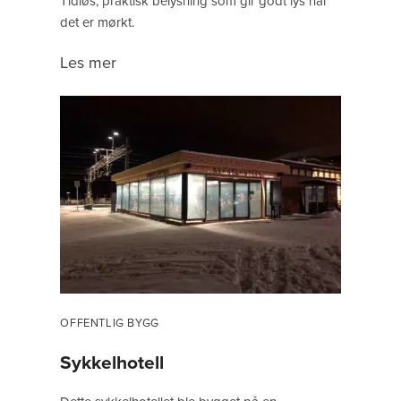
Tidløs, praktisk belysning som gir godt lys når
det er mørkt.
Les mer
OFFENTLIG BYGG
Sykkelhotell