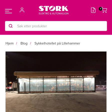
Hopp
rett
Main
til
innholdet
Products
Menu
search
Hjem
Blog
Sykkelhotellet på Lillehammer